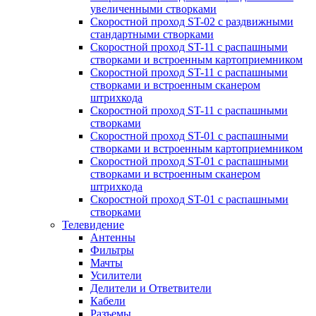
увеличенными створками
Скоростной проход ST-02 с раздвижными
стандартными створками
Скоростной проход ST-11 с распашными
створками и встроенным картоприемником
Скоростной проход ST-11 с распашными
створками и встроенным сканером
штрихкода
Скоростной проход ST-11 с распашными
створками
Скоростной проход ST-01 с распашными
створками и встроенным картоприемником
Скоростной проход ST-01 с распашными
створками и встроенным сканером
штрихкода
Скоростной проход ST-01 с распашными
створками
Телевидение
Антенны
Фильтры
Мачты
Усилители
Делители и Ответвители
Кабели
Разъемы