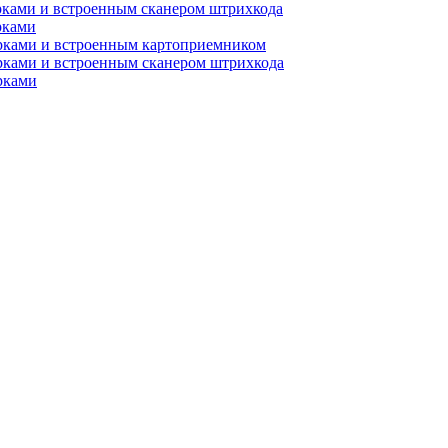
рками и встроенным сканером штрихкода
рками
орками и встроенным картоприемником
рками и встроенным сканером штрихкода
рками