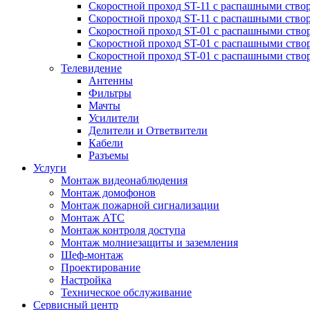
Скоростной проход ST-11 с распашными ство
Скоростной проход ST-11 с распашными ство
Скоростной проход ST-01 с распашными ств
Скоростной проход ST-01 с распашными ство
Скоростной проход ST-01 с распашными ство
Телевидение
Антенны
Фильтры
Мачты
Усилители
Делители и Ответвители
Кабели
Разъемы
Услуги
Монтаж видеонаблюдения
Монтаж домофонов
Монтаж пожарной сигнализации
Монтаж АТС
Монтаж контроля доступа
Монтаж молниезащиты и заземления
Шеф-монтаж
Проектирование
Настройка
Техническое обслуживание
Сервисный центр