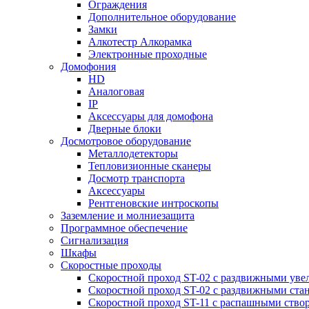
Ограждения
Дополнительное оборудование
Замки
Алкотестр Алкорамка
Электронные проходные
Домофония
HD
Аналоговая
IP
Аксессуары для домофона
Дверные блоки
Досмотровое оборудование
Металлодетекторы
Тепловизионные сканеры
Досмотр транспорта
Аксессуары
Рентгеновские интроскопы
Заземление и молниезащита
Программное обеспечение
Сигнализация
Шкафы
Скоростные проходы
Скоростной проход ST-02 с раздвижными ув
Скоростной проход ST-02 с раздвижными ста
Скоростной проход ST-11 с распашными ство