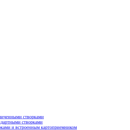
еличенными створками
ндартными створками
рками и встроенным картоприемником