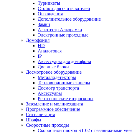
Турникеты
Стойки для считывателей
Ограждения
Дополнительное оборудование
Замки
Алкотестр Алкорамка
Электронные проходные
Домофония
HD
Аналоговая
IP
Аксессуары для домофона
Дверные блоки
Досмотровое оборудование
Металлодетекторы
Тепловизионные сканеры
Досмотр транспорта
Аксессуары
Рентгеновские интроскопы
Заземление и молниезащита
Программное обеспечение
Сигнализация
Шкафы
Скоростные проходы
Скоростной проход ST-02 с раздвижными ув