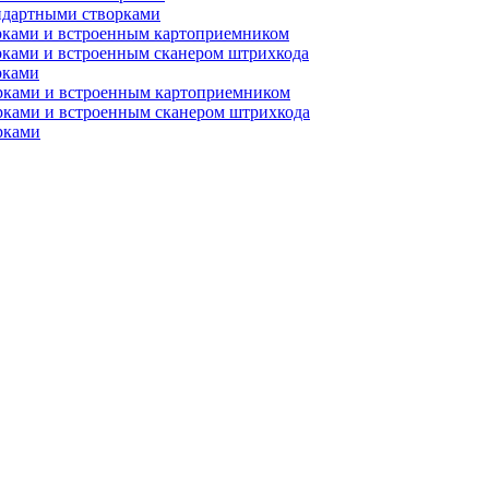
ндартными створками
рками и встроенным картоприемником
рками и встроенным сканером штрихкода
рками
орками и встроенным картоприемником
рками и встроенным сканером штрихкода
рками