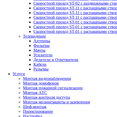
Скоростной проход ST-02 с раздвижными ста
Скоростной проход ST-11 с распашными ство
Скоростной проход ST-11 с распашными ство
Скоростной проход ST-11 с распашными ство
Скоростной проход ST-01 с распашными ств
Скоростной проход ST-01 с распашными ство
Скоростной проход ST-01 с распашными ство
Телевидение
Антенны
Фильтры
Мачты
Усилители
Делители и Ответвители
Кабели
Разъемы
Услуги
Монтаж видеонаблюдения
Монтаж домофонов
Монтаж пожарной сигнализации
Монтаж АТС
Монтаж контроля доступа
Монтаж молниезащиты и заземления
Шеф-монтаж
Проектирование
Настройка