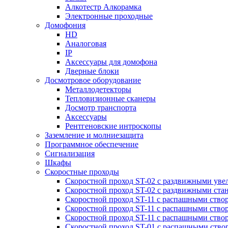
Алкотестр Алкорамка
Электронные проходные
Домофония
HD
Аналоговая
IP
Аксессуары для домофона
Дверные блоки
Досмотровое оборудование
Металлодетекторы
Тепловизионные сканеры
Досмотр транспорта
Аксессуары
Рентгеновские интроскопы
Заземление и молниезащита
Программное обеспечение
Сигнализация
Шкафы
Скоростные проходы
Скоростной проход ST-02 с раздвижными ув
Скоростной проход ST-02 с раздвижными ста
Скоростной проход ST-11 с распашными ство
Скоростной проход ST-11 с распашными ство
Скоростной проход ST-11 с распашными ство
Скоростной проход ST-01 с распашными ств