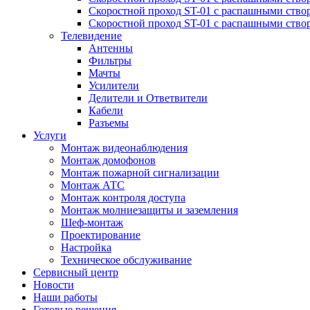
Скоростной проход ST-01 с распашными ство
Скоростной проход ST-01 с распашными ство
Телевидение
Антенны
Фильтры
Мачты
Усилители
Делители и Ответвители
Кабели
Разъемы
Услуги
Монтаж видеонаблюдения
Монтаж домофонов
Монтаж пожарной сигнализации
Монтаж АТС
Монтаж контроля доступа
Монтаж молниезащиты и заземления
Шеф-монтаж
Проектирование
Настройка
Техническое обслуживание
Сервисный центр
Новости
Наши работы
Готовые решения