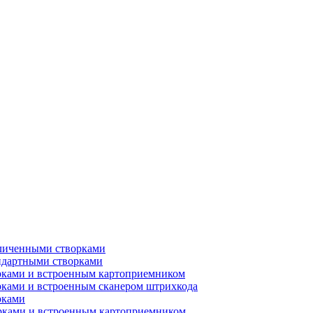
еличенными створками
ндартными створками
рками и встроенным картоприемником
рками и встроенным сканером штрихкода
рками
орками и встроенным картоприемником