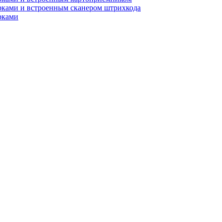
рками и встроенным сканером штрихкода
рками