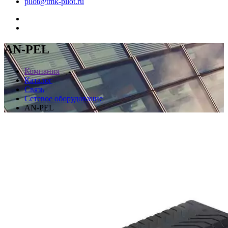
pilot@tmk-pilot.ru
AN-PEL
Компания
Каталог
Связь
Сетевое оборудование
AN-PEL