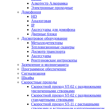
Алкотестр Алкорамка
Электронные проходные
Домофония
HD
Аналоговая
IP
Аксессуары для домофона
Дверные блоки
Досмотровое оборудование
Металлодетекторы
Тепловизионные сканеры
Досмотр транспорта
Аксессуары
Рентгеновские интроскопы
Заземление и молниезащита
Программное обеспечение
Сигнализация
Шкафы
Скоростные проходы
Скоростной проход ST-02 с раздвижными
увеличенными створками
Скоростной проход ST-02 с раздвижными
стандартными створками
Скоростной проход ST-11 с распашными
створками и встроенным картоприемником