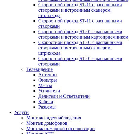
Скоростной проход ST-11 с распашными
створками и встроенным сканером
штрихкода
Скоростной проход ST-11 с распашными
створками
Скоростной проход ST-01 с распашными
створками и встроенным картоприемником
Скоростной проход ST-01 с распашными
створками и встроенным сканером
штрихкода
Скоростной проход ST-01 с распашными
створками
Телевидение
Антенны
Фильтры
Мачты
Усилители
Делители и Ответвители
Кабели
Разъемы
Услуги
Монтаж видеонаблюдения
Монтаж домофонов
Монтаж пожарной сигнализации
Монтаж АТС