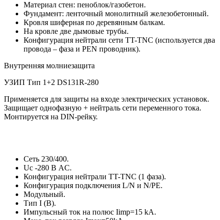
Материал стен: пеноблок/газобетон.
Фундамент: ленточный монолитный железобетонный.
Кровля шиферная по деревянным балкам.
На кровле две дымовые трубы.
Конфигурация нейтрали сети TT-TNC (используется два
провода – фаза и PEN проводник).
Внутренняя молниезащита
УЗИП Тип 1+2 DS131R-280
Применяется для защиты на входе электрических установок.
Защищает однофазную + нейтраль сети переменного тока.
Монтируется на DIN-рейку.
Сеть 230/400.
Uc -280 В AC.
Конфигурация нейтрали TT-TNС (1 фаза).
Конфигурация подключения L/N и N/PE.
Модульный.
Тип I (В).
Импульсный ток на полюс Iimp=15 kA.