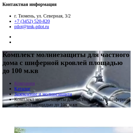
Контактная информация
г. Тюмень, ул. Северная, 3/2
+7 (3452) 520-820
pilot@tmk-pilot.ru
Комплект молниезащиты для частного
дома с шиферной кровлей площадью
до 100 м.кв
Компания
Каталог
Заземление и молниезащита
Комплект молниезащиты для частного дома с шиферной
кровлей площадью до 100 м.кв