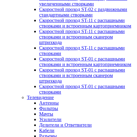
увеличенными створками
Скоростной проход ST-02 с раздвижными
стандартными створками
Скоростной проход ST-11 с распашными
створками и встроенным картоприемником
Скоростной проход ST-11 с распашными
створками и встроенным сканером
штрихкода
Скоростной проход ST-11 с распашными
створками
Скоростной проход ST-01 с распашными
створками и встроенным картоприемником
Скоростной проход ST-01 с распашными
створками и встроенным сканером
штрихкода
Скоростной проход ST-01 с распашными
створками
Телевидение
Антенны
Фильтры
Мачты
Усилители
Делители и Ответвители
Кабели
Разъемы