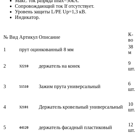
Макс. ток разряда Imax=50kA.
Сопровождающий ток If отсутствует.
Уровень защиты L/PE Up=1,3 кВ.
Индикатор.
К-
№
Вид
Артикул
Описание
во
38
1
прут оцинкованный 8 мм
м
9
2
держатель на конек
32210
шт.
6
3
Зажим прута универсальный
51510
шт.
10
4
Держатель кровельный универсальный
32101
шт.
12
5
держатель фасадный пластиковый
44120
шт.