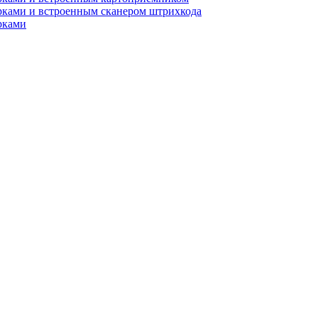
рками и встроенным сканером штрихкода
рками