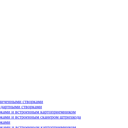
еличенными створками
ндартными створками
рками и встроенным картоприемником
рками и встроенным сканером штрихкода
рками
орками и встроенным картоприемником