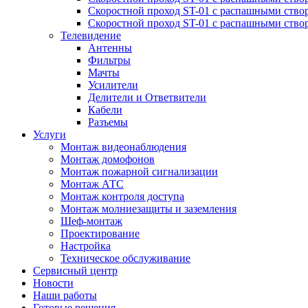
Скоростной проход ST-01 с распашными ство
Скоростной проход ST-01 с распашными ство
Телевидение
Антенны
Фильтры
Мачты
Усилители
Делители и Ответвители
Кабели
Разъемы
Услуги
Монтаж видеонаблюдения
Монтаж домофонов
Монтаж пожарной сигнализации
Монтаж АТС
Монтаж контроля доступа
Монтаж молниезащиты и заземления
Шеф-монтаж
Проектирование
Настройка
Техническое обслуживание
Сервисный центр
Новости
Наши работы
Готовые решения