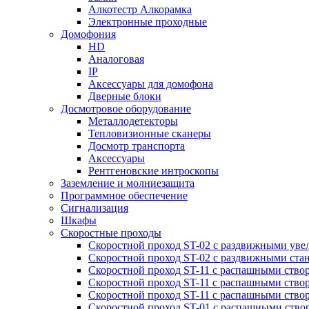
Алкотестр Алкорамка
Электронные проходные
Домофония
HD
Аналоговая
IP
Аксессуары для домофона
Дверные блоки
Досмотровое оборудование
Металлодетекторы
Тепловизионные сканеры
Досмотр транспорта
Аксессуары
Рентгеновские интроскопы
Заземление и молниезащита
Программное обеспечение
Сигнализация
Шкафы
Скоростные проходы
Скоростной проход ST-02 с раздвижными ув
Скоростной проход ST-02 с раздвижными ста
Скоростной проход ST-11 с распашными ство
Скоростной проход ST-11 с распашными ство
Скоростной проход ST-11 с распашными ство
Скоростной проход ST-01 с распашными ств