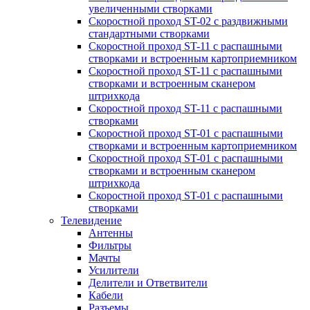
увеличенными створками
Скоростной проход ST-02 с раздвижными
стандартными створками
Скоростной проход ST-11 с распашными
створками и встроенным картоприемником
Скоростной проход ST-11 с распашными
створками и встроенным сканером
штрихкода
Скоростной проход ST-11 с распашными
створками
Скоростной проход ST-01 с распашными
створками и встроенным картоприемником
Скоростной проход ST-01 с распашными
створками и встроенным сканером
штрихкода
Скоростной проход ST-01 с распашными
створками
Телевидение
Антенны
Фильтры
Мачты
Усилители
Делители и Ответвители
Кабели
Разъемы