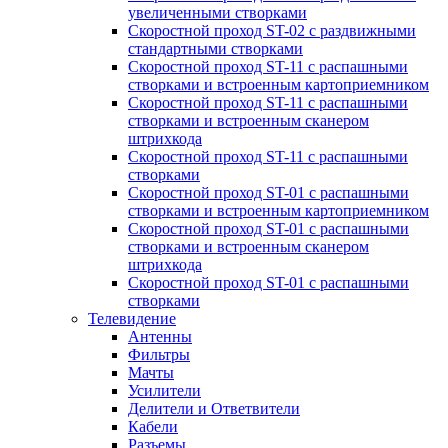
увеличенными створками
Скоростной проход ST-02 с раздвижными
стандартными створками
Скоростной проход ST-11 с распашными
створками и встроенным картоприемником
Скоростной проход ST-11 с распашными
створками и встроенным сканером
штрихкода
Скоростной проход ST-11 с распашными
створками
Скоростной проход ST-01 с распашными
створками и встроенным картоприемником
Скоростной проход ST-01 с распашными
створками и встроенным сканером
штрихкода
Скоростной проход ST-01 с распашными
створками
Телевидение
Антенны
Фильтры
Мачты
Усилители
Делители и Ответвители
Кабели
Разъемы