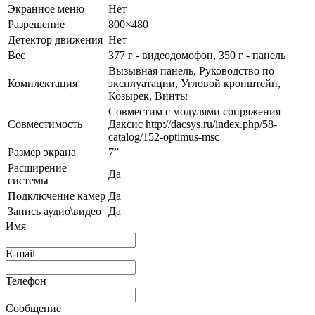
Экранное меню
Нет
Разрешение
800×480
Детектор движения
Нет
Вес
377 г - видеодомофон, 350 г - панель
Вызывная панель, Руководство по
Комплектация
эксплуатации, Угловой кронштейн,
Козырек, Винты
Совместим с модулями сопряжения
Совместимость
Даксис http://dacsys.ru/index.php/58-
catalog/152-optimus-msc
Размер экрана
7”
Расширение
Да
системы
Подключение камер
Да
Запись аудио\видео
Да
Имя
E-mail
Телефон
Сообщение