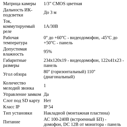
Матрица камеры
1/3” CMOS цветная
Дальность ИК-
До 3 м
подсветки
Ток,
коммутируемый
1А/30В
реле
Рабочая
0° до +60°С - видеодомофон, -45°С до
температура
+50°С - панель
Допустимая
95%
влажность
Габаритные
234x120x19 - видеодомофон, 122х41х23 -
размеры
панель
80° (горизонтальный) 110°
Угол обзора
(диагональный)
Количество
1
мелодий звонка
Управление замком
Да
Слот под SD карту
Нет
Класс IP
IP 54
Тип установки
Накладной (монтажная пластина)
АС 100-240В (встроенный БП) -
Питание
домофон, DC 12В от монитора - панель