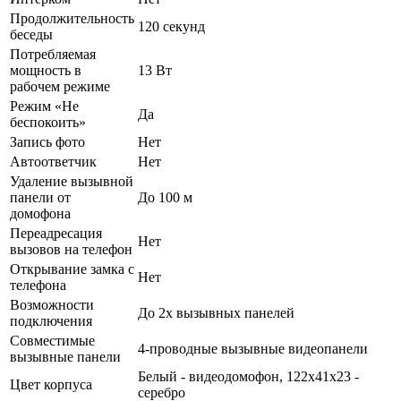
Продолжительность
120 секунд
беседы
Потребляемая
мощность в
13 Вт
рабочем режиме
Режим «Не
Да
беспокоить»
Запись фото
Нет
Автоответчик
Нет
Удаление вызывной
панели от
До 100 м
домофона
Переадресация
Нет
вызовов на телефон
Открывание замка с
Нет
телефона
Возможности
До 2х вызывных панелей
подключения
Совместимые
4-проводные вызывные видеопанели
вызывные панели
Белый - видеодомофон, 122х41х23 -
Цвет корпуса
серебро