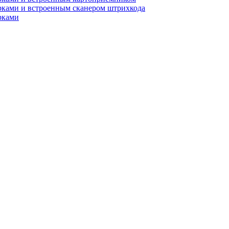
рками и встроенным сканером штрихкода
рками