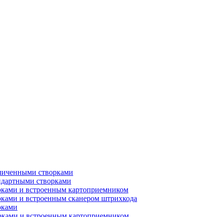
еличенными створками
ндартными створками
рками и встроенным картоприемником
рками и встроенным сканером штрихкода
рками
орками и встроенным картоприемником