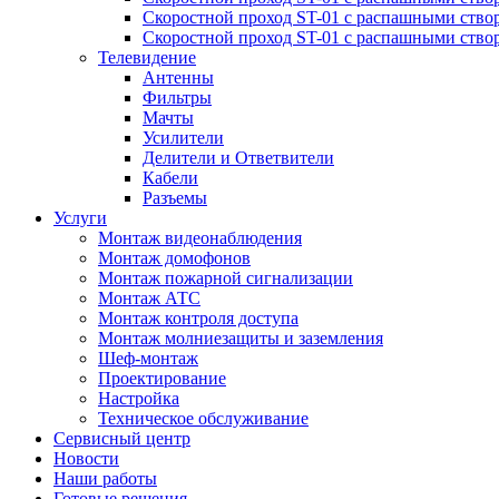
Скоростной проход ST-01 с распашными ство
Скоростной проход ST-01 с распашными ство
Телевидение
Антенны
Фильтры
Мачты
Усилители
Делители и Ответвители
Кабели
Разъемы
Услуги
Монтаж видеонаблюдения
Монтаж домофонов
Монтаж пожарной сигнализации
Монтаж АТС
Монтаж контроля доступа
Монтаж молниезащиты и заземления
Шеф-монтаж
Проектирование
Настройка
Техническое обслуживание
Сервисный центр
Новости
Наши работы
Готовые решения