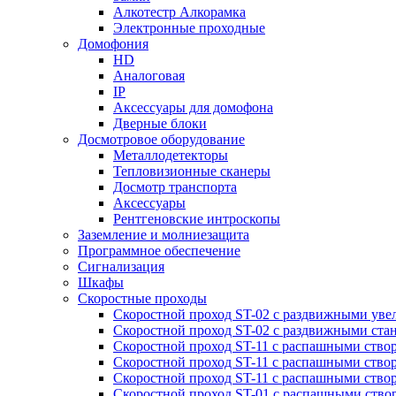
Алкотестр Алкорамка
Электронные проходные
Домофония
HD
Аналоговая
IP
Аксессуары для домофона
Дверные блоки
Досмотровое оборудование
Металлодетекторы
Тепловизионные сканеры
Досмотр транспорта
Аксессуары
Рентгеновские интроскопы
Заземление и молниезащита
Программное обеспечение
Сигнализация
Шкафы
Скоростные проходы
Скоростной проход ST-02 с раздвижными ув
Скоростной проход ST-02 с раздвижными ста
Скоростной проход ST-11 с распашными ство
Скоростной проход ST-11 с распашными ство
Скоростной проход ST-11 с распашными ство
Скоростной проход ST-01 с распашными ств