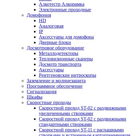
Алкотестр Алкорамка
Электронные проходные
Домофония
HD
Аналоговая
IP
Аксессуары для домофона
Дверные блоки
Досмотровое оборудование
Металлодетекторы
Тепловизионные сканеры
Досмотр транспорта
Аксессуары
Рентгеновские интроскопы
Заземление и молниезащита
Программное обеспечение
Сигнализация
Шкафы
Скоростные проходы
Скоростной проход ST-02 с раздвижными
увеличенными створками
Скоростной проход ST-02 с раздвижными
стандартными створками
Скоростной проход ST-11 с распашными
створками и встроенным картоприемником