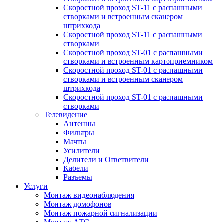
Скоростной проход ST-11 с распашными
створками и встроенным сканером
штрихкода
Скоростной проход ST-11 с распашными
створками
Скоростной проход ST-01 с распашными
створками и встроенным картоприемником
Скоростной проход ST-01 с распашными
створками и встроенным сканером
штрихкода
Скоростной проход ST-01 с распашными
створками
Телевидение
Антенны
Фильтры
Мачты
Усилители
Делители и Ответвители
Кабели
Разъемы
Услуги
Монтаж видеонаблюдения
Монтаж домофонов
Монтаж пожарной сигнализации
Монтаж АТС